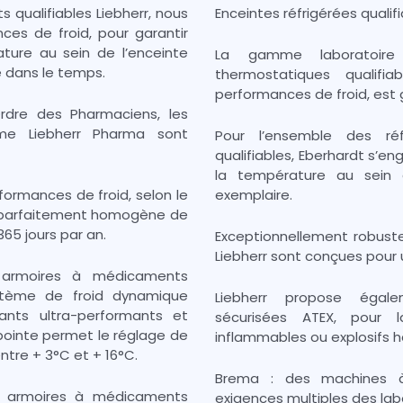
qualifiables Liebherr, nous
Enceintes réfrigérées qualif
es de froid, pour garantir
ture au sein de l’enceinte
La gamme laboratoire 
e dans le temps.
thermostatiques qualifi
performances de froid, est 
dre des Pharmaciens, les
e Liebherr Pharma sont
Pour l’ensemble des réf
qualifiables, Eberhardt s’e
la température au sein d
ormances de froid, selon le
exemplaire.
on parfaitement homogène de
365 jours par an.
Exceptionnellement robuste
Liebherr sont conçues pour 
s armoires à médicaments
stème de froid dynamique
Liebherr propose égal
érants ultra-performants et
sécurisées ATEX, pour l
 pointe permet le réglage de
inflammables ou explosifs h
ntre + 3°C et + 16°C.
Brema : des machines à
os armoires à médicaments
exigences multiples des lab