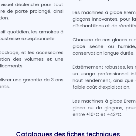
visuel déclenché pour tout
e de porte prolongé, ainsi
Les machines à glace Brema
ion.
glaçons innovantes, pour l
d’échantillons et de réactif
if quotidien, les armoires à
bustesse exceptionnelle.
Chacune de ces glaces a de
glace sèche ou humide,
tockage, et les accessoires
conservation longue durée.
ation des volumes et une
dicaments.
Extrêmement robustes, les
un usage professionnel in
ivrer une garantie de 3 ans
haut rendement, ainsi que 
ents.
faible coût d’exploitation.
Les machines à glace Brem
glace ou de glaçons, pou
entre +10°C et +43°C.
Catalogues des fiches techniques