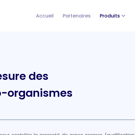
Accueil
Partenaires
Produits
esure des
ro-organismes
pour contrôler la propreté de zones propres (qualification