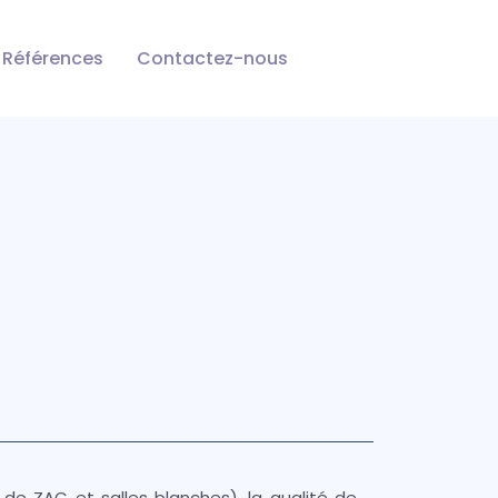
Références
Contactez-nous
 de ZAC et salles blanches), la qualité de