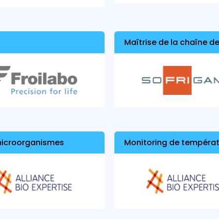
Maîtrise de la chaîne de
 microorganismes
Monitoring de températ