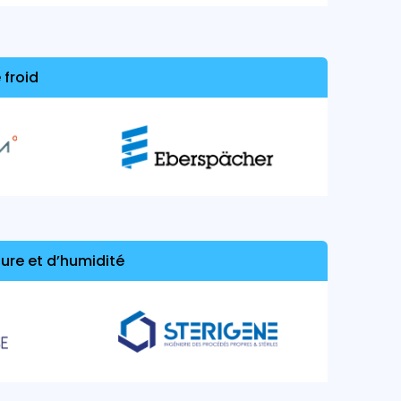
 froid
ure et d’humidité